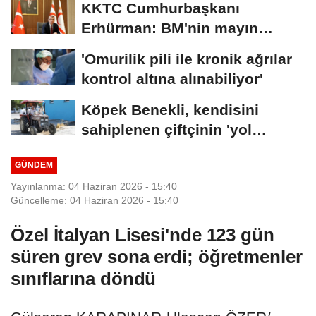
KKTC Cumhurbaşkanı
Erhürman: BM'nin mayın
temizleme önerisini...
'Omurilik pili ile kronik ağrılar
kontrol altına alınabiliyor'
Köpek Benekli, kendisini
sahiplenen çiftçinin 'yol
arkadaşı'...
GÜNDEM
Yayınlanma: 04 Haziran 2026 - 15:40
Güncelleme: 04 Haziran 2026 - 15:40
Özel İtalyan Lisesi'nde 123 gün
süren grev sona erdi; öğretmenler
sınıflarına döndü