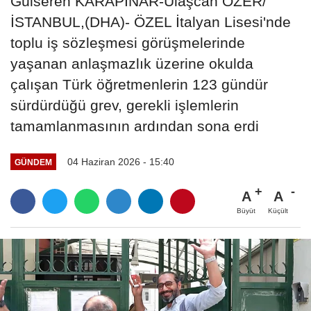
Gülseren KARAPINAR-Ulaşcan ÖZER/
İSTANBUL,(DHA)- ÖZEL İtalyan Lisesi'nde
toplu iş sözleşmesi görüşmelerinde
yaşanan anlaşmazlık üzerine okulda
çalışan Türk öğretmenlerin 123 gündür
sürdürdüğü grev, gerekli işlemlerin
tamamlanmasının ardından sona erdi
04 Haziran 2026 - 15:40
GÜNDEM
A
A
Büyüt
Küçült