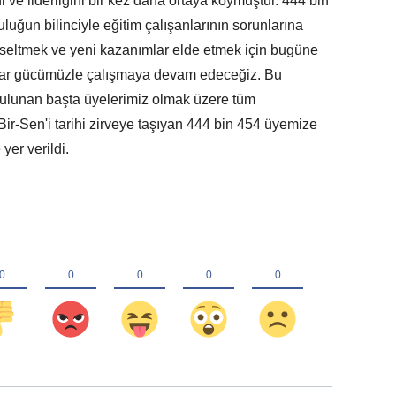
i ve liderliğini bir kez daha ortaya koymuştur. 444 bin
uğun bilinciyle eğitim çalışanlarının sorunlarına
seltmek ve yeni kazanımlar elde etmek için bugüne
var gücümüzle çalışmaya devam edeceğiz. Bu
 bulunan başta üyelerimiz olmak üzere tüm
-Bir-Sen'i tarihi zirveye taşıyan 444 bin 454 üyemize
yer verildi.