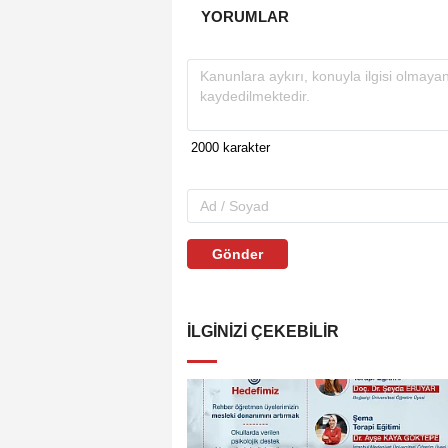
YORUMLAR
Gönder
İLGINIZI ÇEKEBILIR