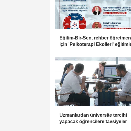
Eğitim-Bir-Sen, rehber öğretmen
için 'Psikoterapi Ekolleri' eğitiml
başlatıyor
Uzmanlardan üniversite tercihi
yapacak öğrencilere tavsiyeler