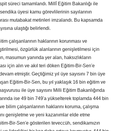
spit süreci tamamlandı. Millî Eğitim Bakanlığı ile
sendika üyesi kamu görevlilerinin sayılarının
onrası mutabakat metinleri imzalandı. Bu kapsamda
ısına ulaştığı belirlendi.
tim çalışanlarının haklarının korunması ve
eştirilmesi, özgürlük alanlarının genişletilmesi için
 masumun yanında yer alan, haksızlıkların
ı için alın ve akıl teri döken Eğitim-Bir-Sen'e
devam etmiştir. Geçtiğimiz yıl üye sayısını 7 bin üye
şan Eğitim-Bir-Sen, bu yıl yaklaşık 16 bin eğitim ve
 başvurusu ile üye sayısını Milli Eğitim Bakanlığında
arında ise 49 bin 749'a yükselterek toplamda 444 bin
 ve bilim çalışanlarının haklarını koruma, çalışma
arını genişletme ve yeni kazanımlar elde etme
ğitim-Bir-Sen'e gösterilen teveccüh, sendikamızın