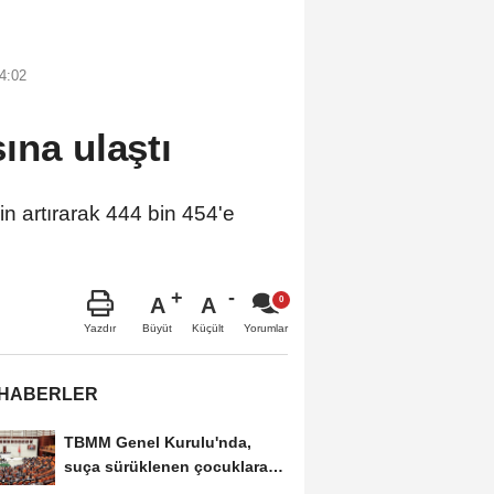
4:02
ına ulaştı
n artırarak 444 bin 454'e
A
A
Büyüt
Küçült
Yazdır
Yorumlar
 HABERLER
TBMM Genel Kurulu'nda,
suça sürüklenen çocuklara
ilişkin düzenlemeleri...