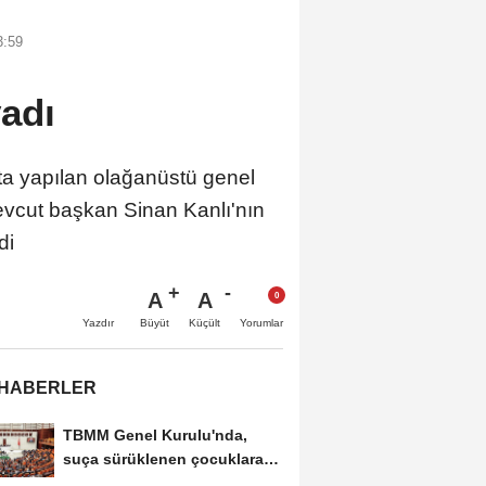
3:59
vadı
ta yapılan olağanüstü genel
mevcut başkan Sinan Kanlı'nın
di
A
A
Büyüt
Küçült
Yazdır
Yorumlar
 HABERLER
TBMM Genel Kurulu'nda,
suça sürüklenen çocuklara
ilişkin düzenlemeleri...