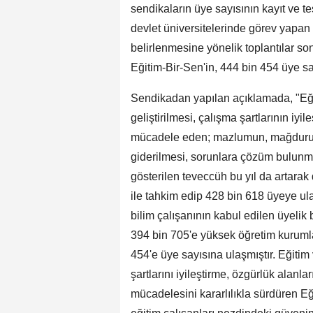
sendikaların üye sayısının kayıt ve te
devlet üniversitelerinde görev yapan 
belirlenmesine yönelik toplantılar s
Eğitim-Bir-Sen'in, 444 bin 454 üye say
Sendikadan yapılan açıklamada, "Eği
geliştirilmesi, çalışma şartlarının iyil
mücadele eden; mazlumun, mağdurun,
giderilmesi, sorunlara çözüm bulunmas
gösterilen teveccüh bu yıl da artarak 
ile tahkim edip 428 bin 618 üyeye ula
bilim çalışanının kabul edilen üyelik
394 bin 705'e yüksek öğretim kuruml
454'e üye sayısına ulaşmıştır. Eğitim
şartlarını iyileştirme, özgürlük alanl
mücadelesini kararlılıkla sürdüren E