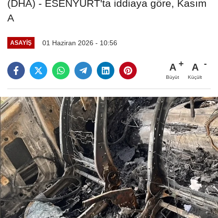
(DHA) - ESENYURT'ta iddiaya göre, Kasım
A
01 Haziran 2026 - 10:56
ASAYIŞ
A
A
Büyüt
Küçült