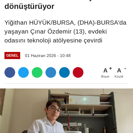
dönüştürüyor
Yiğithan HÜYÜK/BURSA, (DHA)-BURSA'da
yaşayan Çınar Özdemir (13), evdeki
odasını teknoloji atölyesine çevirdi
01 Haziran 2026 - 10:48
GENEL
A
A
Büyüt
Küçült