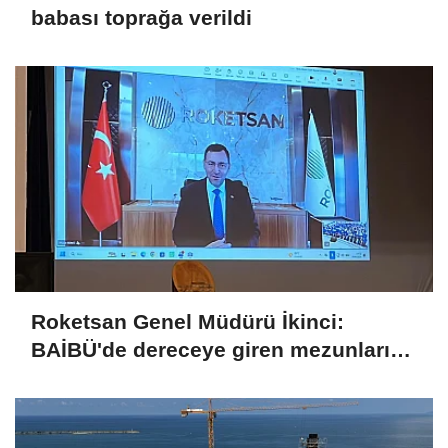
babası toprağa verildi
Roketsan Genel Müdürü İkinci:
BAİBÜ'de dereceye giren mezunları
işe alım sürecine dahil edeceğiz