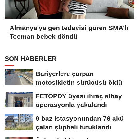
Almanya'ya gen tedavisi gören SMA'lı
Teoman bebek döndü
SON HABERLER
Bariyerlere çarpan
motosikletin sürücüsü öldü
FETÖPDY üyesi ihraç albay
operasyonla yakalandı
9 baz istasyonundan 76 akü
çalan şüpheli tutuklandı