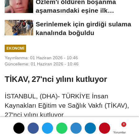
Özlem'i öldüren boşanma
aşamasındaki eşine ilk
duruşmada ağırlaştırılmış...
Serinlemek için girdiği sulama
kanalında boğuldu
EKONOMI
Yayınlanma: 01 Haziran 2026 - 10:46
Güncelleme: 01 Haziran 2026 - 10:46
TİKAV, 27'nci yılını kutluyor
İSTANBUL, (DHA)- TÜRKİYE İnsan
Kaynakları Eğitim ve Sağlık Vakfı (TİKAV),
27'nci yılını kutluyor
01 Haziran 2026 - 10:46
EKONOMI
Yorumlar
Yorumlar
Yorumlar