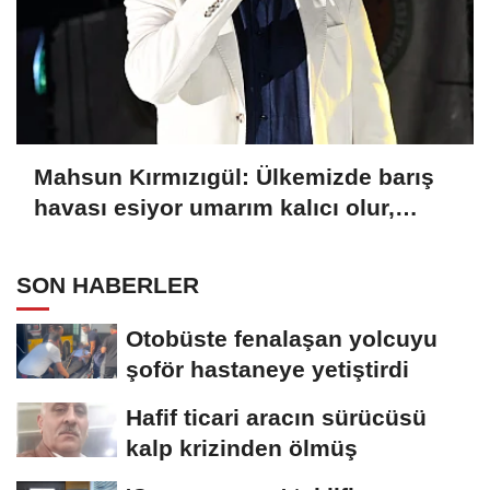
Mahsun Kırmızıgül: Ülkemizde barış
havası esiyor umarım kalıcı olur,
umarım yapıcı olur
SON HABERLER
Otobüste fenalaşan yolcuyu
şoför hastaneye yetiştirdi
Hafif ticari aracın sürücüsü
kalp krizinden ölmüş