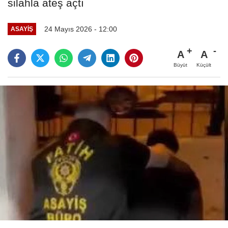
silahla ateş açtı
24 Mayıs 2026 - 12:00
ASAYIŞ
A
A
Büyüt
Küçült