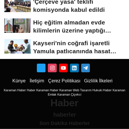
'Çerçeve yasa' teklifi
komisyonda kabul edildi
Hiç eğitim almadan evde
kilimlerin üzerine yaptığı
resimlerle sergi...
Kayseri'nin coğrafi işaretli
Yamula patlıcanında hasat
başladı
Künye
İletişim
Çerez Politikası
Gizlilik İlkeleri
Karaman Haber
Haber
Karaman Haber
Karaman Web Tasarım
Hukuki Haber
Karaman
Emlak
Karaman Çiçekci
Haber
haberler
Son Dakika Haberler