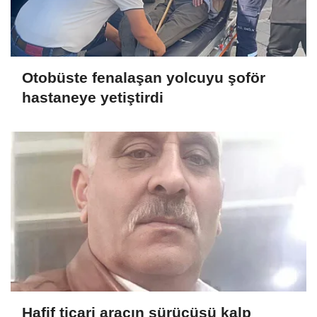
Otobüste fenalaşan yolcuyu şoför
hastaneye yetiştirdi
Hafif ticari aracın sürücüsü kalp