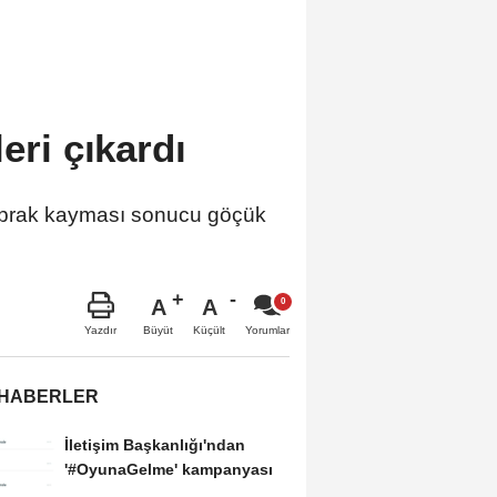
eri çıkardı
prak kayması sonucu göçük
A
A
Büyüt
Küçült
Yazdır
Yorumlar
 HABERLER
İletişim Başkanlığı'ndan
'#OyunaGelme' kampanyası