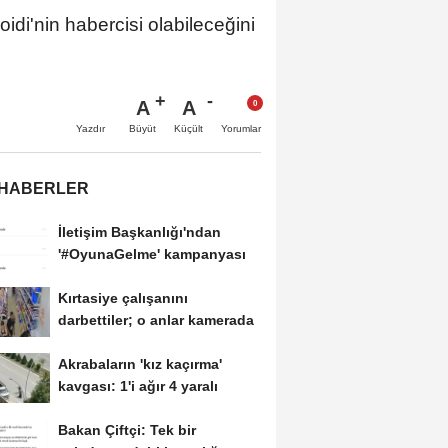
oidi'nin habercisi olabileceğini
A
A
Büyüt
Küçült
Yazdır
Yorumlar
 HABERLER
İletişim Başkanlığı'ndan
'#OyunaGelme' kampanyası
Kırtasiye çalışanını
darbettiler; o anlar kamerada
Akrabaların 'kız kaçırma'
kavgası: 1'i ağır 4 yaralı
Bakan Çiftçi: Tek bir