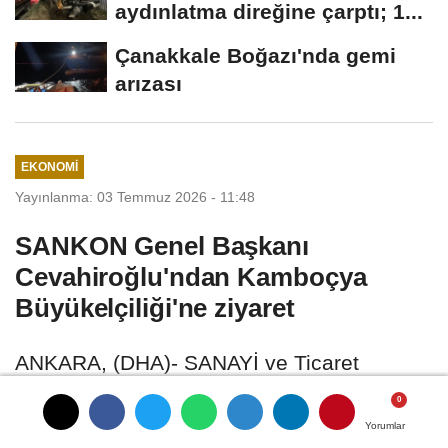
aydınlatma direğine çarptı; 1...
Çanakkale Boğazı'nda gemi
arızası
EKONOMI
Yayınlanma: 03 Temmuz 2026 - 11:48
SANKON Genel Başkanı
Cevahiroğlu'ndan Kamboçya
Büyükelçiliği'ne ziyaret
ANKARA, (DHA)- SANAYİ ve Ticaret
Konfederasyonu (SANKON) Genel Başkanı
Ferudun Cevahiroğlu, Kamboçya Krallığı
Yorumlar
Yorumlar
Yorumlar