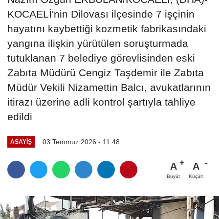
KOCAELİ'nin Dilovası ilçesinde 7 işçinin
hayatını kaybettiği kozmetik fabrikasındaki
yangına ilişkin yürütülen soruşturmada
tutuklanan 7 belediye görevlisinden eski
Zabıta Müdürü Cengiz Taşdemir ile Zabıta
Müdür Vekili Nizamettin Balcı, avukatlarının
itirazı üzerine adli kontrol şartıyla tahliye
edildi
03 Temmuz 2026 - 11:48
ASAYIŞ
A
A
Büyüt
Küçült