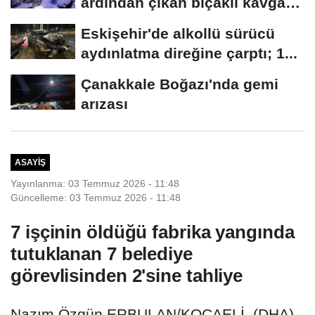
ardından çıkan bıçaklı kavga
kameraya...
Eskişehir'de alkollü sürücü
aydınlatma direğine çarptı; 1...
Çanakkale Boğazı'nda gemi
arızası
ASAYIŞ
Yayınlanma: 03 Temmuz 2026 - 11:48
Güncelleme: 03 Temmuz 2026 - 11:48
7 işçinin öldüğü fabrika yangında
tutuklanan 7 belediye
görevlisinden 2'sine tahliye
Nazım Özgün ERBULAN/KOCAELİ, (DHA)-