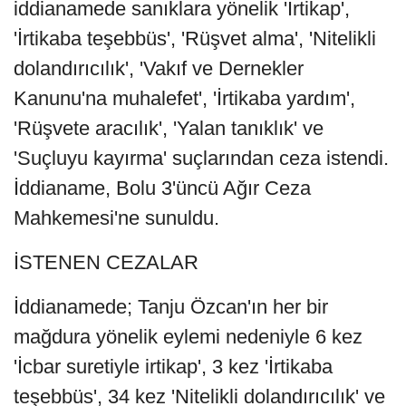
iddianamede sanıklara yönelik 'İrtikap',
'İrtikaba teşebbüs', 'Rüşvet alma', 'Nitelikli
dolandırıcılık', 'Vakıf ve Dernekler
Kanunu'na muhalefet', 'İrtikaba yardım',
'Rüşvete aracılık', 'Yalan tanıklık' ve
'Suçluyu kayırma' suçlarından ceza istendi.
İddianame, Bolu 3'üncü Ağır Ceza
Mahkemesi'ne sunuldu.
İSTENEN CEZALAR
İddianamede; Tanju Özcan'ın her bir
mağdura yönelik eylemi nedeniyle 6 kez
'İcbar suretiyle irtikap', 3 kez 'İrtikaba
teşebbüs', 34 kez 'Nitelikli dolandırıcılık' ve