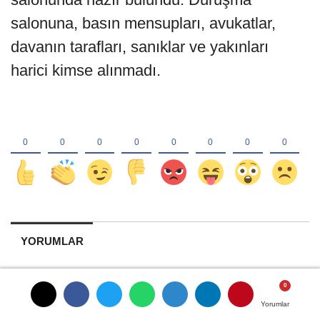
salonuna, basın mensupları, avukatlar,
davanın tarafları, sanıklar ve yakınları
harici kimse alınmadı.
YORUMLAR
Yorumlar
Yorumlar
Yorumlar