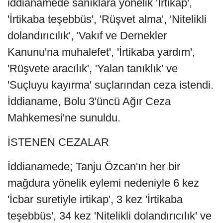
iddianamede sanıklara yönelik 'İrtikap',
'İrtikaba teşebbüs', 'Rüşvet alma', 'Nitelikli
dolandırıcılık', 'Vakıf ve Dernekler
Kanunu'na muhalefet', 'İrtikaba yardım',
'Rüşvete aracılık', 'Yalan tanıklık' ve
'Suçluyu kayırma' suçlarından ceza istendi.
İddianame, Bolu 3'üncü Ağır Ceza
Mahkemesi'ne sunuldu.
İSTENEN CEZALAR
İddianamede; Tanju Özcan'ın her bir
mağdura yönelik eylemi nedeniyle 6 kez
'İcbar suretiyle irtikap', 3 kez 'İrtikaba
teşebbüs', 34 kez 'Nitelikli dolandırıcılık' ve