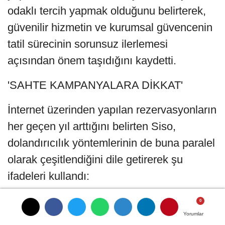
odaklı tercih yapmak olduğunu belirterek,
güvenilir hizmetin ve kurumsal güvencenin
tatil sürecinin sorunsuz ilerlemesi
açısından önem taşıdığını kaydetti.
'SAHTE KAMPANYALARA DİKKAT'
İnternet üzerinden yapılan rezervasyonların
her geçen yıl arttığını belirten Siso,
dolandırıcılık yöntemlerinin de buna paralel
olarak çeşitlendiğini dile getirerek şu
ifadeleri kullandı:
"Resmi internet sitelerini taklit eden
sayfalar, doğrulanmamış sosyal medya
Yorumlar
Yorumlar
Yorumlar