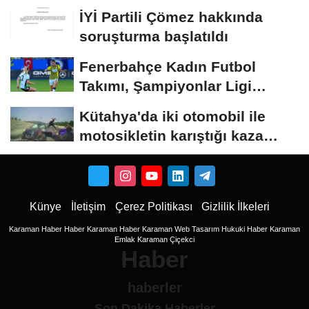
çarptı:...
İYİ Partili Çömez hakkında
soruşturma başlatıldı
Fenerbahçe Kadın Futbol
Takımı, Şampiyonlar Ligi
elemelerine penaltılarla...
Kütahya'da iki otomobil ile
motosikletin karıştığı kaza
kamerada:...
Künye
İletişim
Çerez Politikası
Gizlilik İlkeleri
Karaman Haber
Haber
Karaman Haber
Karaman Web Tasarım
Hukuki Haber
Karaman
Emlak
Karaman Çiçekci
Haber
haberler
Son Dakika Haberler