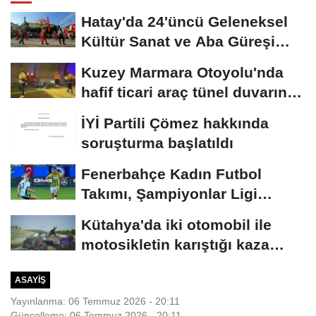
Hatay'da 24'üncü Geleneksel
Kültür Sanat ve Aba Güreşi
Festivali...
Kuzey Marmara Otoyolu'nda
hafif ticari araç tünel duvarına
çarptı:...
İYİ Partili Çömez hakkında
soruşturma başlatıldı
Fenerbahçe Kadın Futbol
Takımı, Şampiyonlar Ligi
elemelerine penaltılarla...
Kütahya'da iki otomobil ile
motosikletin karıştığı kaza
kamerada:...
ASAYIŞ
Yayınlanma: 06 Temmuz 2026 - 20:11
Güncelleme: 06 Temmuz 2026 - 20:11