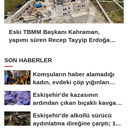
Eski TBMM Başkanı Kahraman,
yapımı süren Recep Tayyip Erdoğan
Camii'nde incelemede bulundu
SON HABERLER
Komşuların haber alamadığı
kadın, evdeki çöp yığınları
arasında...
Eskişehir'de kazasının
ardından çıkan bıçaklı kavga
kameraya...
Eskişehir'de alkollü sürücü
aydınlatma direğine çarptı; 1...