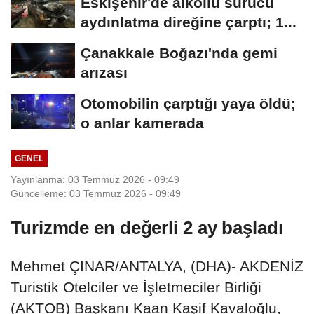
Eskişehir'de alkollü sürücü
aydınlatma direğine çarptı; 1...
Çanakkale Boğazı'nda gemi
arızası
Otomobilin çarptığı yaya öldü;
o anlar kamerada
GENEL
Yayınlanma: 03 Temmuz 2026 - 09:49
Güncelleme: 03 Temmuz 2026 - 09:49
Turizmde en değerli 2 ay başladı
Mehmet ÇINAR/ANTALYA, (DHA)- AKDENİZ
Turistik Otelciler ve İşletmeciler Birliği
(AKTOB) Başkanı Kaan Kaşif Kavaloğlu,