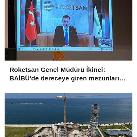
Roketsan Genel Müdürü İkinci:
BAİBÜ'de dereceye giren mezunları
işe alım sürecine dahil edeceğiz