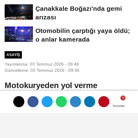
Çanakkale Boğazı'nda gemi
arızası
Otomobilin çarptığı yaya öldü;
o anlar kamerada
ASAYIŞ
Yayınlanma: 03 Temmuz 2026 - 09:46
Güncelleme: 03 Temmuz 2026 - 09:46
Motokuryeden yol verme
tartışmasında minibüse kasklı
saldırı; o anlar kamerada
Yorumlar
Yorumlar
Yorumlar
Gıyasettin TETİK-Hüseyin
İÇLİ/DİYARBAKIR, (DHA)- DİYARBAKIR'da