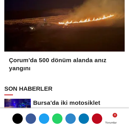
Çorum'da 500 dönüm alanda anız
yangını
SON HABERLER
Bursa'da iki motosiklet
çarpıştı: 2 yaralı
Eskişehir'de 1 kişi evinde ölü
Yorumlar
Yorumlar
Yorumlar