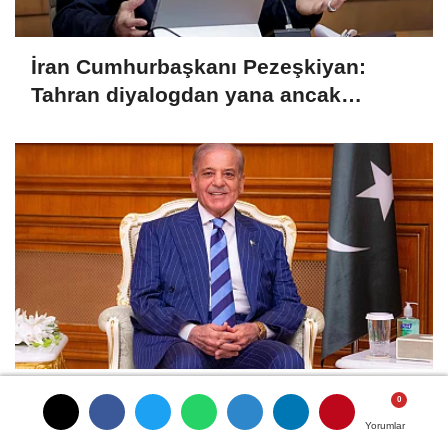
İran Cumhurbaşkanı Pezeşkiyan:
Tahran diyalogdan yana ancak
teslime zorlanamaz
Pakistan Başbakanı Şerif'ten 'Mekke
Ortak Savunma Anlaşması' mesajı
Yorumlar
Yorumlar
Yorumlar