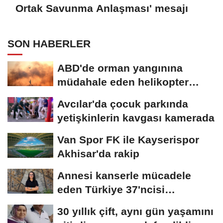
Ortak Savunma Anlaşması' mesajı
SON HABERLER
ABD'de orman yangınına
müdahale eden helikopter
düştü
Avcılar'da çocuk parkında
yetişkinlerin kavgası kamerada
Van Spor FK ile Kayserispor
Akhisar'da rakip
Annesi kanserle mücadele
eden Türkiye 37'ncisi
Hiranur'un hedefi...
30 yıllık çift, aynı gün yaşamını