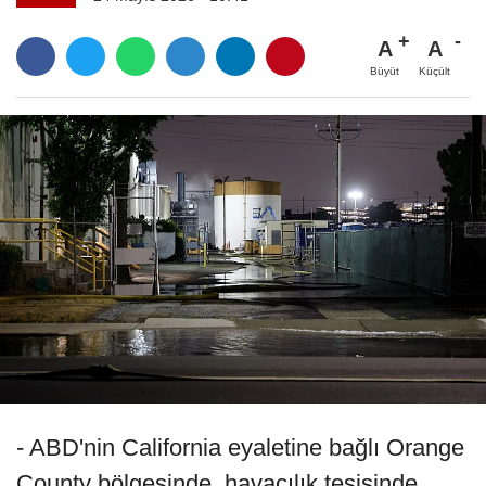
A
A
Büyüt
Küçült
- ABD'nin California eyaletine bağlı Orange
County bölgesinde, havacılık tesisinde