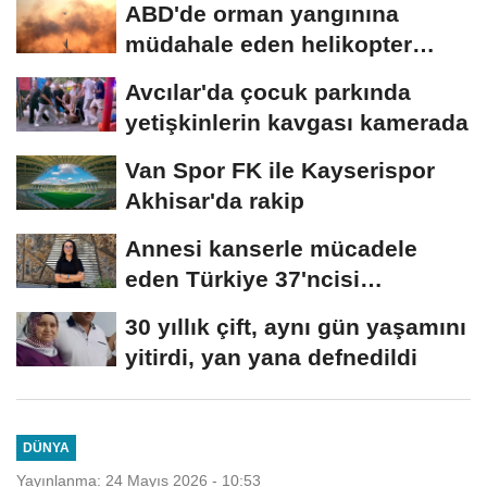
ABD'de orman yangınına
müdahale eden helikopter
düştü
Avcılar'da çocuk parkında
yetişkinlerin kavgası kamerada
Van Spor FK ile Kayserispor
Akhisar'da rakip
Annesi kanserle mücadele
eden Türkiye 37'ncisi
Hiranur'un hedefi...
30 yıllık çift, aynı gün yaşamını
yitirdi, yan yana defnedildi
DÜNYA
Yayınlanma: 24 Mayıs 2026 - 10:53