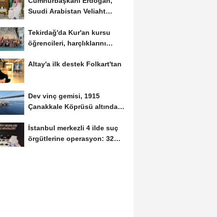
Cumhurbaşkanı Erdoğan,
Suudi Arabistan Veliaht
Prensi Muhammed Bin...
Tekirdağ'da Kur'an kursu
öğrencileri, harçlıklarını
Filistin'e...
Altay'a ilk destek Folkart'tan
Dev vinç gemisi, 1915
Çanakkale Köprüsü altından
geçti
İstanbul merkezli 4 ilde suç
örgütlerine operasyon: 32
gözaltı