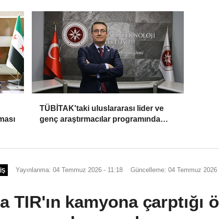
TÜBİTAK'taki uluslararası lider ve
şması
genç araştırmacılar programında
destek alan 75 projeden 7'si
İYTE'den
Yayınlanma: 04 Temmuz 2026 - 11:18
Güncelleme: 04 Temmuz 2026 
IŞ
da TIR'ın kamyona çarptığı 