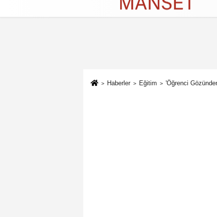
Künye
İletişim
Çerez Politikası
G
Haberler
Eğitim
'Öğrenci Gözünden: