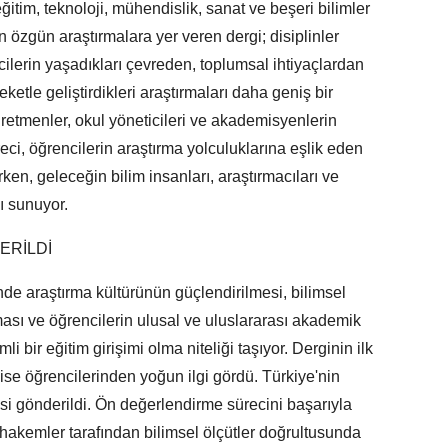
eğitim, teknoloji, mühendislik, sanat ve beşeri bilimler
n özgün araştırmalara yer veren dergi; disiplinler
cilerin yaşadıkları çevreden, toplumsal ihtiyaçlardan
etle geliştirdikleri araştırmaları daha geniş bir
retmenler, okul yöneticileri ve akademisyenlerin
eci, öğrencilerin araştırma yolculuklarına eşlik eden
ken, geleceğin bilim insanları, araştırmacıları ve
ı sunuyor.
ERİLDİ
nde araştırma kültürünün güçlendirilmesi, bilimsel
ması ve öğrencilerin ulusal ve uluslararası akademik
bir eğitim girişimi olma niteliği taşıyor. Derginin ilk
 lise öğrencilerinden yoğun ilgi gördü. Türkiye'nin
esi gönderildi. Ön değerlendirme sürecini başarıyla
akemler tarafından bilimsel ölçütler doğrultusunda