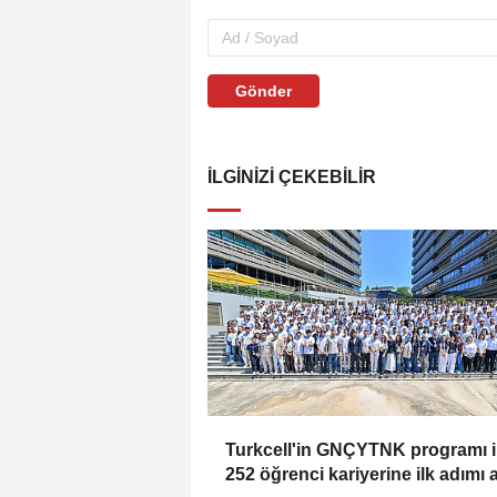
Gönder
İLGINIZI ÇEKEBILIR
Turkcell'in GNÇYTNK programı i
252 öğrenci kariyerine ilk adımı a