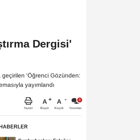
tırma Dergisi'
 geçirilen 'Öğrenci Gözünden:
' temasıyla yayımlandı
A
A
Büyüt
Küçült
Yazdır
Yorumlar
 HABERLER