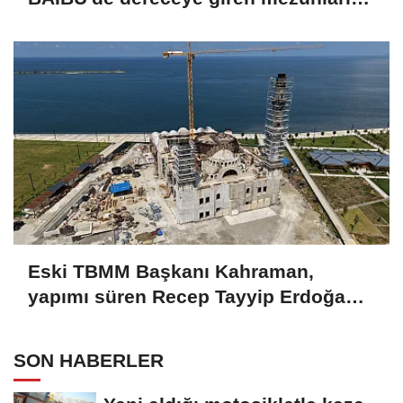
işe alım sürecine dahil edeceğiz
Eski TBMM Başkanı Kahraman,
yapımı süren Recep Tayyip Erdoğan
Camii'nde incelemede bulundu
SON HABERLER