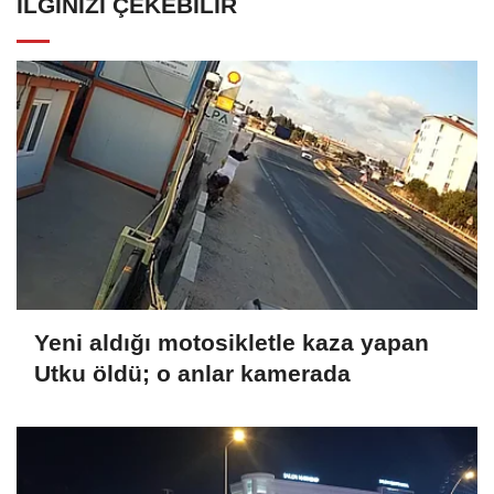
İLGINIZI ÇEKEBILIR
Yeni aldığı motosikletle kaza yapan
Utku öldü; o anlar kamerada