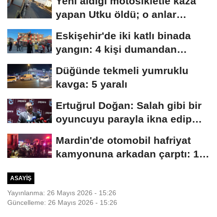
Yeni aldığı motosikletle kaza
yapan Utku öldü; o anlar
kamerada
Eskişehir'de iki katlı binada
yangın: 4 kişi dumandan
etkilendi
Düğünde tekmeli yumruklu
kavga: 5 yaralı
Ertuğrul Doğan: Salah gibi bir
oyuncuyu parayla ikna edip
Trabzon'a...
Mardin'de otomobil hafriyat
kamyonuna arkadan çarptı: 1
ölü, 2...
ASAYIŞ
Yayınlanma: 26 Mayıs 2026 - 15:26
Güncelleme: 26 Mayıs 2026 - 15:26