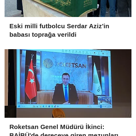
Eski milli futbolcu Serdar Aziz'in
babası toprağa verildi
Roketsan Genel Müdürü İkinci:
BAİBÜ'de dereceye giren mezunları