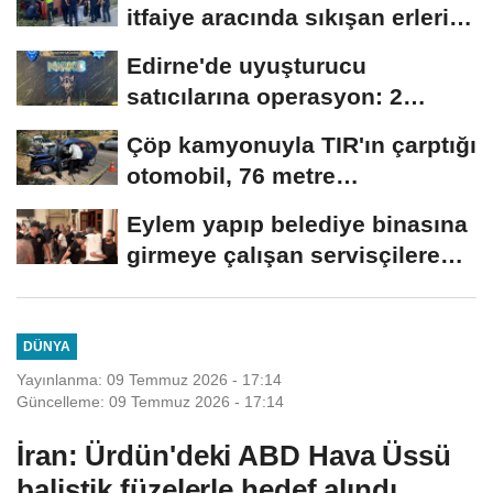
itfaiye aracında sıkışan erleri,
mesai...
Edirne'de uyuşturucu
satıcılarına operasyon: 2
tutuklama
Çöp kamyonuyla TIR'ın çarptığı
otomobil, 76 metre
sürüklendi:...
Eylem yapıp belediye binasına
girmeye çalışan servisçilere
biber...
DÜNYA
Yayınlanma: 09 Temmuz 2026 - 17:14
Güncelleme: 09 Temmuz 2026 - 17:14
İran: Ürdün'deki ABD Hava Üssü
balistik füzelerle hedef alındı