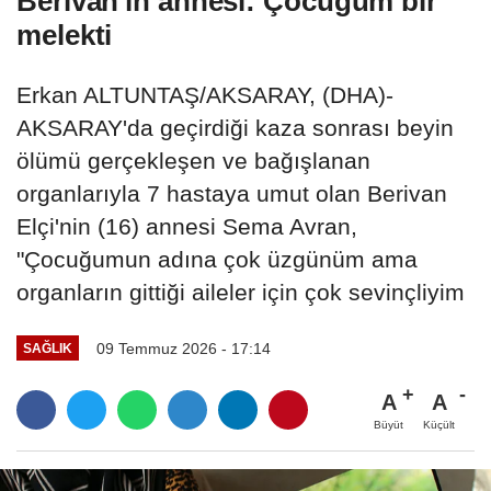
Berivan'ın annesi: Çocuğum bir
melekti
Erkan ALTUNTAŞ/AKSARAY, (DHA)-
AKSARAY'da geçirdiği kaza sonrası beyin
ölümü gerçekleşen ve bağışlanan
organlarıyla 7 hastaya umut olan Berivan
Elçi'nin (16) annesi Sema Avran,
"Çocuğumun adına çok üzgünüm ama
organların gittiği aileler için çok sevinçliyim
09 Temmuz 2026 - 17:14
SAĞLIK
A
A
Büyüt
Küçült