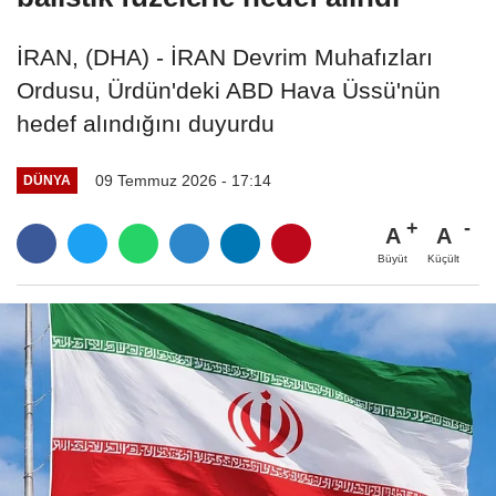
İRAN, (DHA) - İRAN Devrim Muhafızları
Ordusu, Ürdün'deki ABD Hava Üssü'nün
hedef alındığını duyurdu
09 Temmuz 2026 - 17:14
DÜNYA
A
A
Büyüt
Küçült