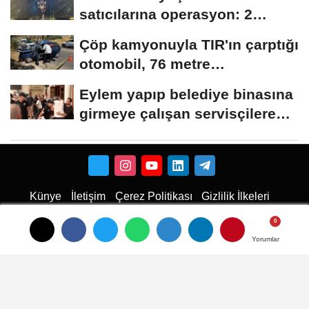
satıcılarına operasyon: 2
tutuklama
Çöp kamyonuyla TIR'ın çarptığı
otomobil, 76 metre
sürüklendi:...
Eylem yapıp belediye binasına
girmeye çalışan servisçilere
biber...
Künye
İletişim
Çerez Politikası
Gizlilik İlkeleri
Karaman Haber
Haber
Karaman Haber
Karaman Web Tasarım
Hukuki Haber
Karaman
Emlak
Karaman Çiçekci
Haber
Yorumlar
Yorumlar
Yorumlar
haberler
Son Dakika Haberler