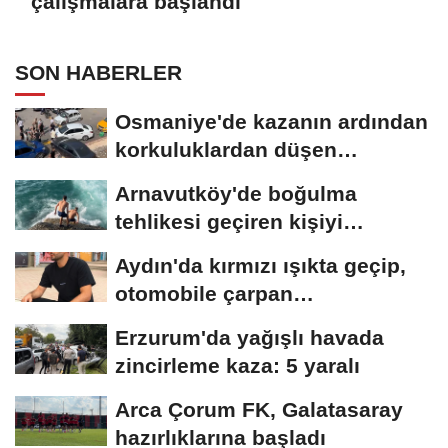
çalışmalara başlandı
SON HABERLER
Osmaniye'de kazanın ardından
korkuluklardan düşen
otomobildeki...
Arnavutköy'de boğulma
tehlikesi geçiren kişiyi
arkadaşları son...
Aydın'da kırmızı ışıkta geçip,
otomobile çarpan
motosikletli,...
Erzurum'da yağışlı havada
zincirleme kaza: 5 yaralı
Arca Çorum FK, Galatasaray
hazırlıklarına başladı