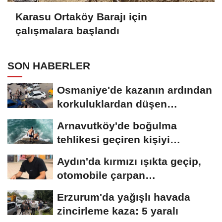
Karasu Ortaköy Barajı için
çalışmalara başlandı
SON HABERLER
Osmaniye'de kazanın ardından
korkuluklardan düşen
otomobildeki...
Arnavutköy'de boğulma
tehlikesi geçiren kişiyi
arkadaşları son...
Aydın'da kırmızı ışıkta geçip,
otomobile çarpan
motosikletli,...
Erzurum'da yağışlı havada
zincirleme kaza: 5 yaralı