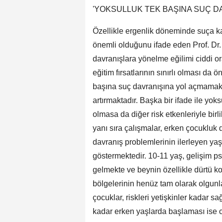
'YOKSULLUK TEK BAŞINA SUÇ D
Özellikle ergenlik döneminde suça kar
önemli olduğunu ifade eden Prof. Dr.
davranışlara yönelme eğilimi ciddi o
eğitim fırsatlarının sınırlı olması da 
başına suç davranışına yol açmamakta, 
artırmaktadır. Başka bir ifade ile yo
olmasa da diğer risk etkenleriyle birl
yanı sıra çalışmalar, erken çocukluk
davranış problemlerinin ilerleyen yaşl
göstermektedir. 10-11 yaş, gelişim p
gelmekte ve beynin özellikle dürtü k
bölgelerinin henüz tam olarak olgunl
çocuklar, riskleri yetişkinler kadar 
kadar erken yaşlarda başlaması ise c