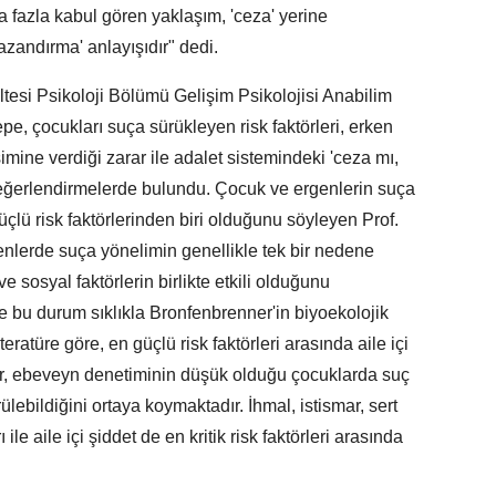
 fazla kabul gören yaklaşım, 'ceza' yerine
zandırma' anlayışıdır" dedi.
esi Psikoloji Bölümü Gelişim Psikolojisi Anabilim
pe, çocukları suça sürükleyen risk faktörleri, erken
mine verdiği zarar ile adalet sistemindeki 'ceza mı,
 değerlendirmelerde bulundu. Çocuk ve ergenlerin suça
üçlü risk faktörlerinden biri olduğunu söyleyen Prof.
enlerde suça yönelimin genellikle tek bir nedene
ve sosyal faktörlerin birlikte etkili olduğunu
e bu durum sıklıkla Bronfenbrenner'in biyoekolojik
teratüre göre, en güçlü risk faktörleri arasında aile içi
lar, ebeveyn denetiminin düşük olduğu çocuklarda suç
ülebildiğini ortaya koymaktadır. İhmal, istismar, sert
le aile içi şiddet de en kritik risk faktörleri arasında