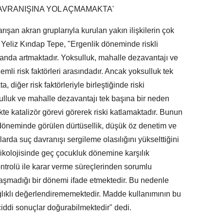
AVRANIŞINA YOL AÇMAMAKTA'
ışan akran gruplarıyla kurulan yakın ilişkilerin çok
 Yeliz Kındap Tepe, "Ergenlik döneminde riskli
randa artmaktadır. Yoksulluk, mahalle dezavantajı ve
önemli risk faktörleri arasındadır. Ancak yoksulluk tek
diğer risk faktörleriyle birleştiğinde riski
ksulluk ve mahalle dezavantajı tek başına bir neden
ikte katalizör görevi görerek riski katlamaktadır. Bunun
 döneminde görülen dürtüsellik, düşük öz denetim ve
arda suç davranışı sergileme olasılığını yükselttiğini
sikolojisinde geç çocukluk dönemine karşılık
ontrolü ile karar verme süreçlerinden sorumlu
aşmadığı bir dönemi ifade etmektedir. Bu nedenle
sağlıklı değerlendirememektedir. Madde kullanımının bu
iddi sonuçlar doğurabilmektedir" dedi.