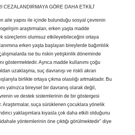
I CEZALANDIRMAYA GÖRE DAHA ETKİLİ'
 aile yapısı ile içinde bulunduğu sosyal çevrenin
Nörogelişim araştırmaları, erken yaşta madde
k süreçlerini olumsuz etkileyebileceğini ortaya
lanımına erken yaşta başlayan bireylerde bağımlılık
çalışmalarda ise bu riskin yetişkinlik döneminde
ğını göstermektedir. Ayrıca madde kullanımı çoğu
dan uzaklaşma, suç davranışı ve riskli akran
nışlarıyla birlikte ortaya çıkma olasılığı artmaktadır. Bu
ı yalnızca bireysel bir davranış olarak değil,
enin ve destek sistemlerinin de bir göstergesi
 Araştırmalar, suça sürüklenen çocuklara yönelik
dırıcı yaklaşımlara kıyasla çok daha etkili olduğunu
üdahale yöntemlerinin öne çıktığı görülmektedir" diye