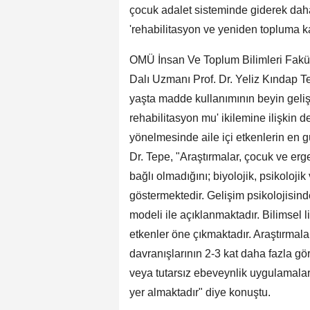
çocuk adalet sisteminde giderek daha
'rehabilitasyon ve yeniden topluma ka
OMÜ İnsan Ve Toplum Bilimleri Fakült
Dalı Uzmanı Prof. Dr. Yeliz Kındap Te
yaşta madde kullanımının beyin gelişi
rehabilitasyon mu' ikilemine ilişkin
yönelmesinde aile içi etkenlerin en g
Dr. Tepe, "Araştırmalar, çocuk ve erg
bağlı olmadığını; biyolojik, psikolojik 
göstermektedir. Gelişim psikolojisind
modeli ile açıklanmaktadır. Bilimsel li
etkenler öne çıkmaktadır. Araştırma
davranışlarının 2-3 kat daha fazla gör
veya tutarsız ebeveynlik uygulamaları i
yer almaktadır" diye konuştu.