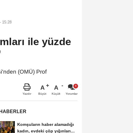
 15:28
mları ile yüzde
'
'nden (OMÜ) Prof
A
A
Büyüt
Küçült
Yazdır
Yorumlar
 HABERLER
Komşuların haber alamadığı
kadın, evdeki çöp yığınları