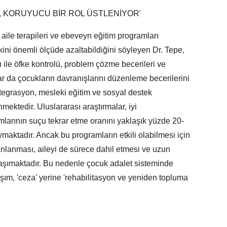
 KORUYUCU BİR ROL ÜSTLENİYOR'
 aile terapileri ve ebeveyn eğitim programları
ini önemli ölçüde azaltabildiğini söyleyen Dr. Tepe,
ı ile öfke kontrolü, problem çözme becerileri ve
ar da çocukların davranışlarını düzenleme becerilerini
tegrasyon, mesleki eğitim ve sosyal destek
nmektedir. Uluslararası araştırmalar, iyi
mlarının suçu tekrar etme oranını yaklaşık yüzde 20-
ymaktadır. Ancak bu programların etkili olabilmesi için
anlanması, aileyi de sürece dahil etmesi ve uzun
aşımaktadır. Bu nedenle çocuk adalet sisteminde
şım, 'ceza' yerine 'rehabilitasyon ve yeniden topluma