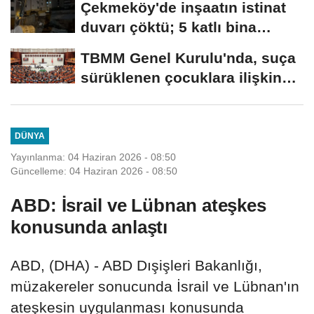
Çekmeköy'de inşaatın istinat
duvarı çöktü; 5 katlı bina
tahliye...
TBMM Genel Kurulu'nda, suça
sürüklenen çocuklara ilişkin
düzenlemeleri...
DÜNYA
Yayınlanma: 04 Haziran 2026 - 08:50
Güncelleme: 04 Haziran 2026 - 08:50
ABD: İsrail ve Lübnan ateşkes
konusunda anlaştı
ABD, (DHA) - ABD Dışişleri Bakanlığı,
müzakereler sonucunda İsrail ve Lübnan'ın
ateşkesin uygulanması konusunda