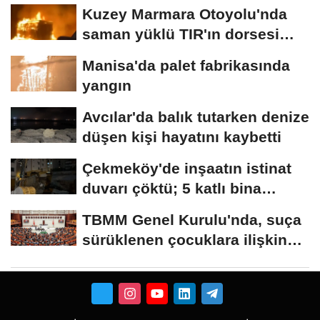
Kuzey Marmara Otoyolu'nda
saman yüklü TIR'ın dorsesi
alev alev...
Manisa'da palet fabrikasında
yangın
Avcılar'da balık tutarken denize
düşen kişi hayatını kaybetti
Çekmeköy'de inşaatın istinat
duvarı çöktü; 5 katlı bina
tahliye...
TBMM Genel Kurulu'nda, suça
sürüklenen çocuklara ilişkin
düzenlemeleri...