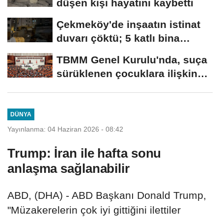
düşen kişi hayatını kaybetti
Çekmeköy'de inşaatın istinat
duvarı çöktü; 5 katlı bina
tahliye...
TBMM Genel Kurulu'nda, suça
sürüklenen çocuklara ilişkin
düzenlemeleri...
DÜNYA
Yayınlanma: 04 Haziran 2026 - 08:42
Trump: İran ile hafta sonu
anlaşma sağlanabilir
ABD, (DHA) - ABD Başkanı Donald Trump,
"Müzakerelerin çok iyi gittiğini ilettiler