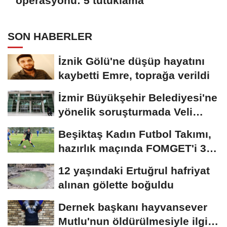
operasyonu: 5 tutuklama
SON HABERLER
İznik Gölü'ne düşüp hayatını
kaybetti Emre, toprağa verildi
İzmir Büyükşehir Belediyesi'ne
yönelik soruşturmada Veli
Ağbaba'nın...
Beşiktaş Kadın Futbol Takımı,
hazırlık maçında FOMGET'i 3-
1...
12 yaşındaki Ertuğrul hafriyat
alınan gölette boğuldu
Dernek başkanı hayvansever
Mutlu'nun öldürülmesiyle ilgili