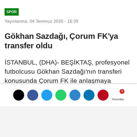
ağabeyi...
SPOR
Yayınlanma: 04 Temmuz 2026 - 16:39
Gökhan Sazdağı, Çorum FK'ya
transfer oldu
İSTANBUL, (DHA)- BEŞİKTAŞ, profesyonel
futbolcusu Gökhan Sazdağı'nın transferi
konusunda Çorum FK ile anlaşmaya
varıldığını duyurdu
Yorumlar
Yorumlar
04 Temmuz 2026 - 16:39
SPOR
A
A
Büyüt
Küçült