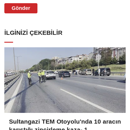
Gönder
İLGINIZI ÇEKEBILIR
Sultangazi TEM Otoyolu'nda 10 aracın
karıştığı zincirleme kaza- 1