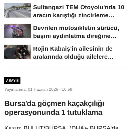
Sultangazi TEM Otoyolu'nda 10
aracın karıştığı zincirleme
kaza-...
Devrilen motosikletin sürücü,
başını aydınlatma direğine
çarpıp...
Rojin Kabaiş'in ailesinin de
aralarında olduğu ailelere
tehdit...
ASAYIŞ
Yayınlanma: 01 Haziran 2026 - 16:58
Bursa'da göçmen kaçakçılığı
operasyonunda 1 tutuklama
Kazım BULUT/BURSA, (DHA)- BURSA'da