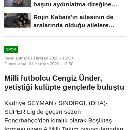
başını aydınlatma direğine
çarpıp...
Rojin Kabaiş'in ailesinin de
aralarında olduğu ailelere
tehdit...
SPOR
Yayınlanma: 01 Haziran 2026 - 16:50
Güncelleme: 01 Haziran 2026 - 16:50
Milli futbolcu Cengiz Ünder,
yetiştiği kulüpte gençlerle buluştu
Kadriye SEYMAN / SINDIRGI, (DHA)-
SÜPER Lig'de geçen sezon
Fenerbahçe'den kiralık olarak Beşiktaş
forması giyen A Milli Takım oyuncularından