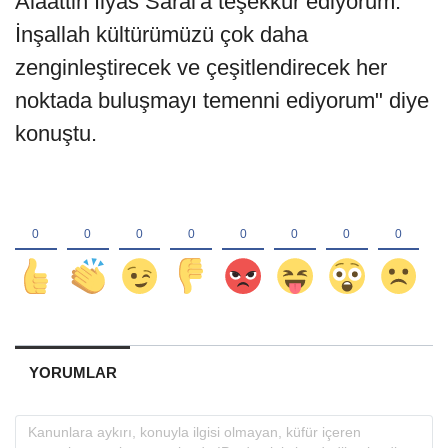
Alaattin İlyas Saral'a teşekkür ediyorum.
İnşallah kültürümüzü çok daha
zenginleştirecek ve çeşitlendirecek her
noktada buluşmayı temenni ediyorum" diye
konuştu.
YORUMLAR