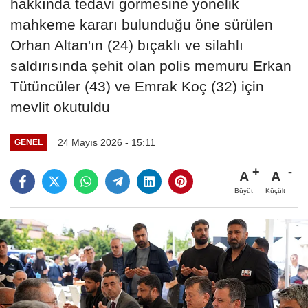
hakkında tedavi görmesine yönelik
mahkeme kararı bulunduğu öne sürülen
Orhan Altan'ın (24) bıçaklı ve silahlı
saldırısında şehit olan polis memuru Erkan
Tütüncüler (43) ve Emrak Koç (32) için
mevlit okutuldu
24 Mayıs 2026 - 15:11
GENEL
A
A
Büyüt
Küçült