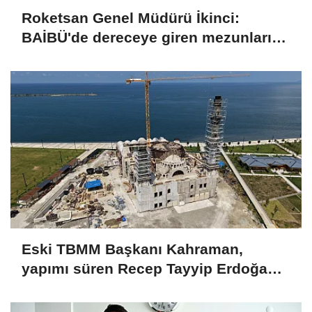
Roketsan Genel Müdürü İkinci:
BAİBÜ'de dereceye giren mezunları
işe alım sürecine dahil edeceğiz
Eski TBMM Başkanı Kahraman,
yapımı süren Recep Tayyip Erdoğan
Camii'nde incelemede bulundu