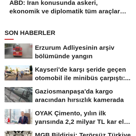
ABD: İran konusunda askeri,
ekonomik ve diplomatik tüm araçlar
kullanılacak
SON HABERLER
Erzurum Adliyesinin arşiv
bölümünde yangın
Kayseri'de karşı şeride geçen
otomobil ile minibüs çarpıştı:...
Gaziosmanpaşa'da kargo
aracından hırsızlık kamerada
OYAK Çimento, yılın ilk
yarısında 2,2 milyar TL kar elde
etti
MGB Bildirisi: Terörsüz Türkiye